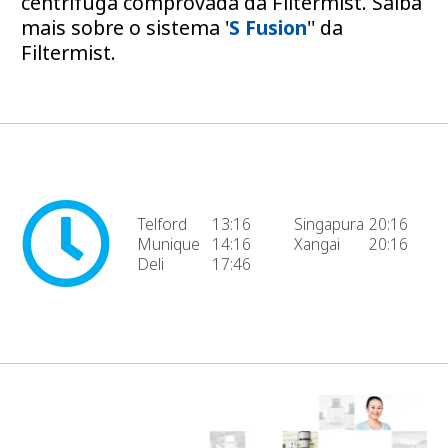
centrífuga comprovada da Filtermist. Saiba
mais sobre o sistema '
S Fusion
'' da
Filtermist.
Telford
13:16
Singapura
20:16
Munique
14:16
Xangai
20:16
Deli
17:46