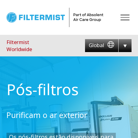
Menu
Filtermist
Global
Worldwide
Pós-filtros
Purificam o ar exterior
Os pós-filtros estão disponíveis para