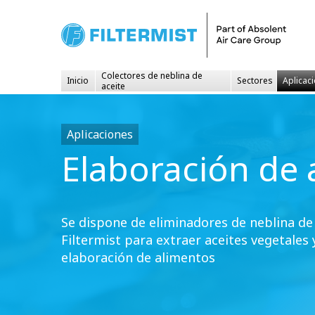
Colectores de neblina de
Inicio
Sectores
Aplicac
aceite
Aplicaciones
Elaboración de 
Se dispone de eliminadores de neblina de 
Filtermist para extraer aceites vegetales 
elaboración de alimentos