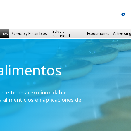
Salud y
iones
Servicio
y Recambios
Exposiciones
Active su 
Seguridad
alimentos
aceite de acero inoxidable
y alimenticios en aplicaciones de