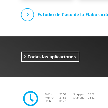
Estudio de Caso de la Elaboraci
Todas las aplicaciones
Telford
20:52
Singapur
03:52
Múnich
21:52
Shanghái
03:52
Delhi
01:22