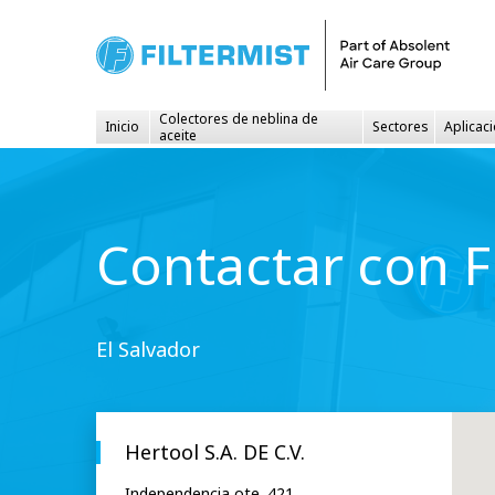
Colectores de neblina de
Inicio
Sectores
Aplicac
aceite
Contactar con F
El Salvador
Hertool S.A. DE C.V.
Independencia ote. 421