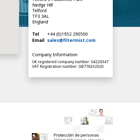
Nedge Hill
Telford
TF3 3AL
England
Tel
+44 (0)1952 290500
Email
sales@filtermist.com
Company Information
UK registered company number: 04220347
VAT Registration number: GB776332020
Protección de personas
Talleres más limpios, seguros y