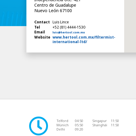
Centro de Guadalupe
Nuevo León 67100
Contact
Luis Lince
Tel
+52 (81) 4444-1530
Email
luis@hertool.com.mx
Website
www.hertool.com.mx/filtermist-
international-ltd/
Telford
04:50
Singapur
11:50
Múnich
05:50
Shanghái
11:50
Delhi
09:20