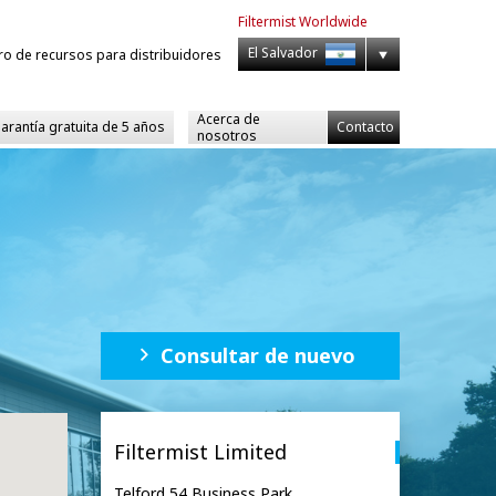
Filtermist
Worldwide
El Salvador
ro de recursos para distribuidores
Acerca de
garantía gratuita de 5 años
Contacto
nosotros
Consultar de nuevo
Filtermist Limited
Telford 54 Business Park