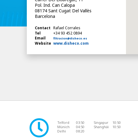
Pol. Ind. Can Calopa
08174 Sant Cugat Del Vallès
Barcelona
Contact
Rafael Corrales
Tel
+34 93 452 0894
Email
filtracion@disheco.es
Website
www.disheco.com
Telford
03:50
Singapur
10:50
Múnich
04:50
Shanghái
10:50
Delhi
08:20