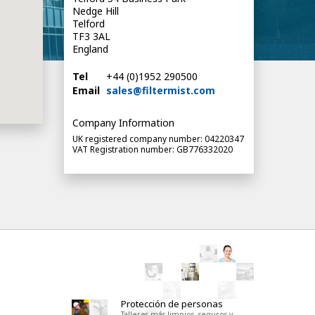
Nedge Hill
Telford
TF3 3AL
England
Tel
+44 (0)1952 290500
Email
sales@filtermist.com
Company Information
UK registered company number: 04220347
VAT Registration number: GB776332020
Protección de personas
Talleres más limpios, seguros y