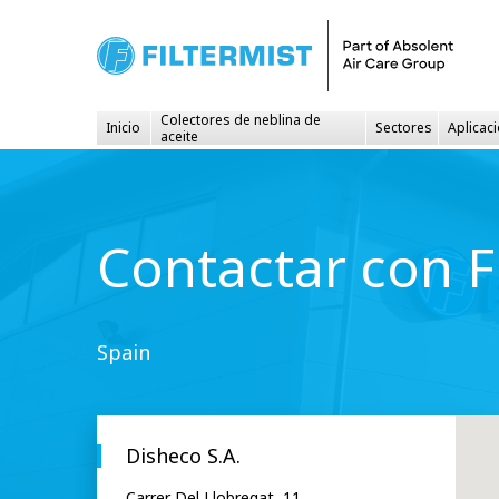
Colectores de neblina de
Inicio
Sectores
Aplicac
aceite
Contactar con F
Spain
Disheco S.A.
Carrer Del Llobregat, 11