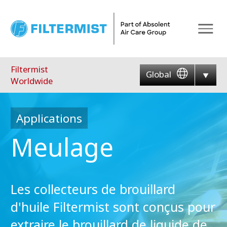
Menu
Filtermist
Global
Worldwide
Applications
Meulage
Les collecteurs de brouillard
d'huile Filtermist sont conçus pour
extraire le brouillard de liquide de