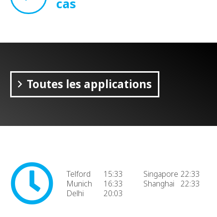
cas
Toutes les applications
Telford
15:33
Singapore
22:33
Munich
16:33
Shanghai
22:33
Delhi
20:03