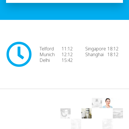
Telford
11:12
Singapore
18:12
Munich
12:12
Shanghai
18:12
Delhi
15:42