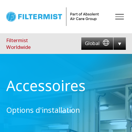
Menu
Filtermist
Global
Worldwide
Accessoires
Options d'installation