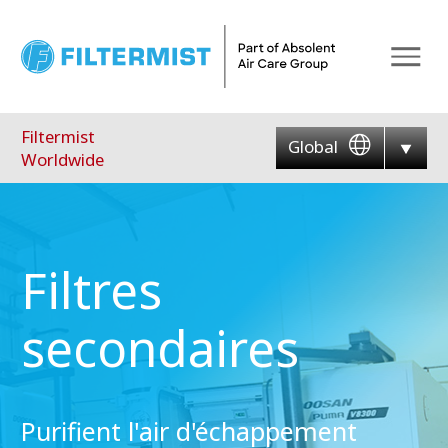
Menu
Filtermist
Global
Worldwide
Filtres
secondaires
Purifient l'air d'échappement