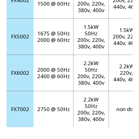
FX4002
200v, 220v
1500 @ 60Hz
200v, 220v,
440v, 460v
380v, 400v
1.5kW
1.5kW 
1675 @ 50Hz
50Hz
FX5002
200v, 220v
2000 @ 60Hz
200v, 220v,
440v, 460v
380v, 400v
2.2kW
2.2kW 
2000 @ 50Hz
50Hz
FX6002
220v, 2
2400 @ 60Hz
200v, 220v,
440v, 460v
380v, 400v
2.2kW
50Hz
FX7002
2750 @ 50Hz
non dispo
200v, 220v,
380v, 400v