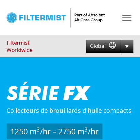
Menu
Filtermist
Global
Worldwide
Collecteurs de brouillards d'huile compacts
3
3
1250 m
/hr – 2750 m
/hr