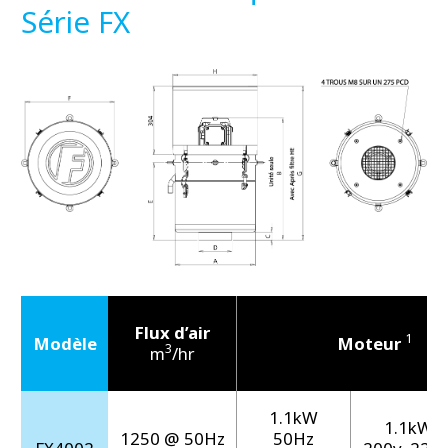
Série FX
Flux d’air
1
Modèle
Moteur
3
m
/hr
1.1kW
1.1kW 
1250 @ 50Hz
50Hz