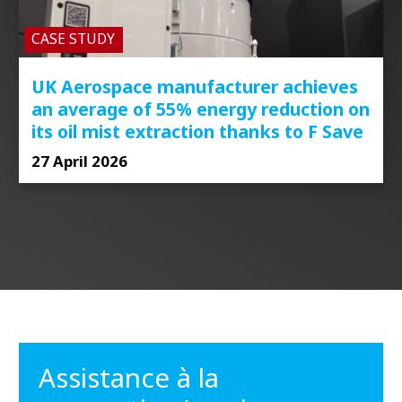
CASE STUDY
UK Aerospace manufacturer achieves
an average of 55% energy reduction on
its oil mist extraction thanks to F Save
27 April 2026
Assistance à la