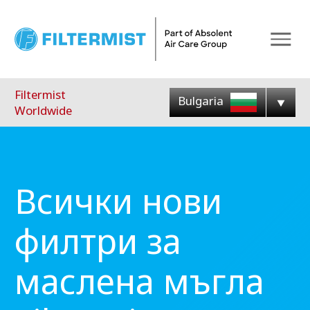
Menu
Filtermist
Bulgaria
Worldwide
Всички нови
филтри за
маслена мъгла