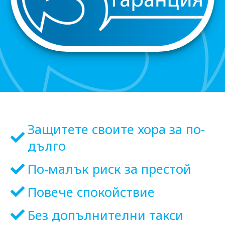
Защитете своите хора за по-
дълго
По-малък риск за престой
Повече спокойствие
Без допълнителни такси