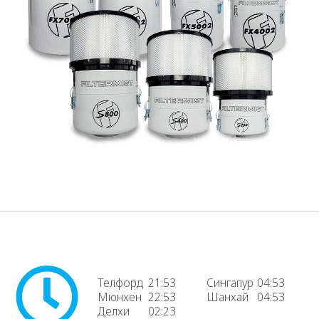
Телфорд
21:53
Сингапур
04:53
Мюнхен
22:53
Шанхай
04:53
Делхи
02:23