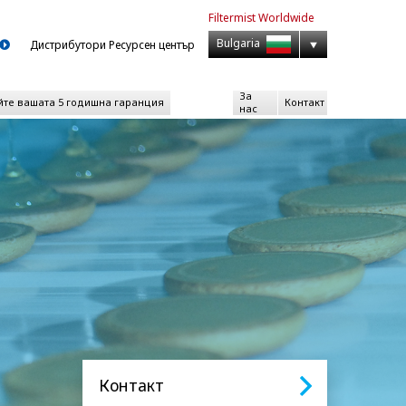
Filtermist
Worldwide
Bulgaria
Дистрибутори Ресурсен център
За
йте вашата 5 годишна гаранция
Контакт
нас
Контакт