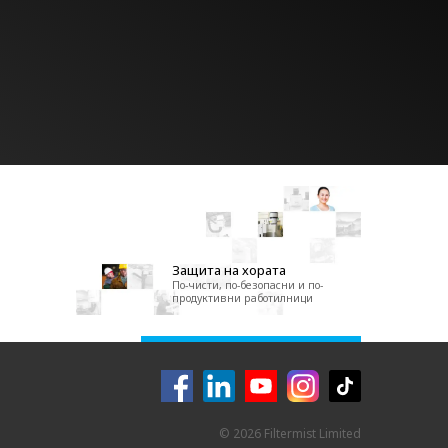
Защита на хората
По-чисти, по-безопасни и по-
продуктивни работилници
© 2026 Filtermist Limited