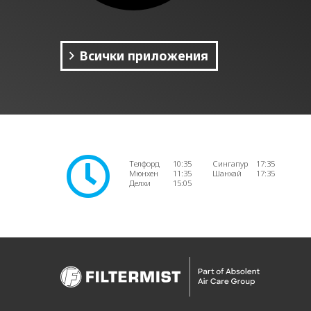
Всички приложения
Телфорд
10:35
Сингапур
17:35
Мюнхен
11:35
Шанхай
17:35
Делхи
15:05