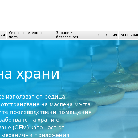
Сервиз и резервни
Здраве и
ния
Изложения
Активира
части
безопасност
на храни
 се използват от редица
 отстраняване на маслена мъгла
хните производствени помещения.
работване на храни от
не (ОЕМ) като част от
 механични приложения.