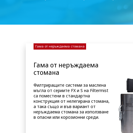
Гама от неръждаема стомана
Гама от неръждаема
стомана
Филтриращите системи за маслена
мъгла от сериите FX и S на Filtermist
са поместени в стандартна
конструкция от нелегирана стомана,
а така също и във вариант от
неръждаема стомана за използване
в опасни или корозионни среди.