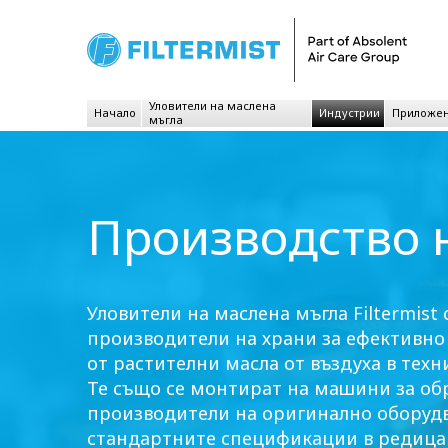
Уловители на маслена
Начало
Индустрии
Приложе
мъгла
Производство 
Уловители на маслена мъгла Filtermist
производители на храни за ефективно
от растителни масла от въздуха в те
Те също се монтират на машини за об
производители на оригинално оборудва
стандартните спецификации в редица