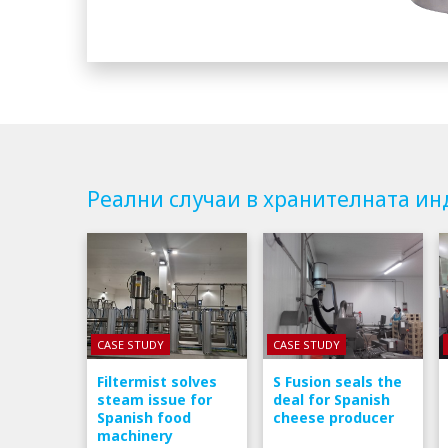
Реални случаи в хранителната ин
CASE STUDY
CASE STUDY
Filtermist solves
S Fusion seals the
steam issue for
deal for Spanish
Spanish food
cheese producer
machinery