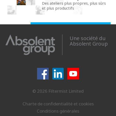
Des ateliers plus propres, plus sûrs
et plus productifs
Une société du
Absolent Group
© 2026 Filtermist Limited
Charte de confidentialité et cookies
Conditions générales