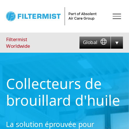
Menu
Filtermist
Global
Worldwide
Collecteurs de
brouillard d'huile
La solution éprouvée pour