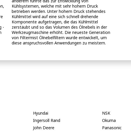
anderem führte das zur Entwicklung von
on,
Kühlsystemen, welche mit sehr hohem Druck
betrieben werden. Unter hohem Druck stehendes
re
Kühlmittel wird auf eine sich schnell drehende
Komponente aufgetragen, die das Kühlmittel
zerstäubt und so das Volumen des Ölnebels in der
n
Werkzeugmaschine erhöht. Die neueste Generation
von Filtermist Ölnebelfiltern wurde entwickelt, um
diese anspruchsvollen Anwendungen zu meistern.
Hyundai
NSK
Ingersoll Rand
Okuma
John Deere
Panasonic