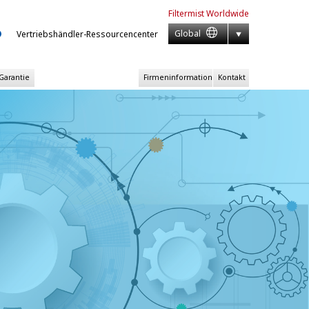
Filtermist
Worldwide
Global
Vertriebshändler-Ressourcencenter
 Garantie
Firmeninformation
Kontakt