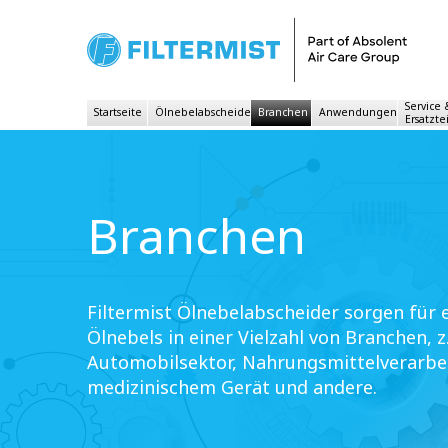
Service
Startseite
Ölnebelabscheider
Branchen
Anwendungen
Ersatzte
Branchen
Filtermist Ölnebelabscheider sorgen für 
Ölnebels in einer Vielzahl von Branchen, 
Automobilsektor, Nahrungsmittelverarbei
medizinischem Gerät und andere.