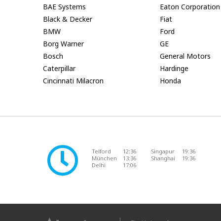
BAE Systems
Eaton Corporation
Black & Decker
Fiat
BMW
Ford
Borg Warner
GE
Bosch
General Motors
Caterpillar
Hardinge
Cincinnati Milacron
Honda
Telford
12:36
Singapur
19:36
München
13:36
Shanghai
19:36
Delhi
17:06