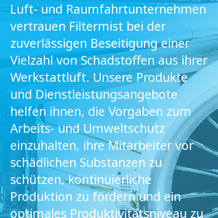
Luft- und Raumfahrtunternehmen
vertrauen Filtermist bei der
zuverlässigen Beseitigung einer
Vielzahl von Schadstoffen aus ihrer
Werkstattluft. Unsere Produkte
und Dienstleistungsangebote
helfen ihnen, die Vorgaben zum
Arbeits- und Umweltschutz
einzuhalten, ihre Mitarbeiter vor
schädlichen Substanzen zu
schützen, kontinuierliche
Produktion zu fördern und ein
optimales Produktivitätsniveau zu