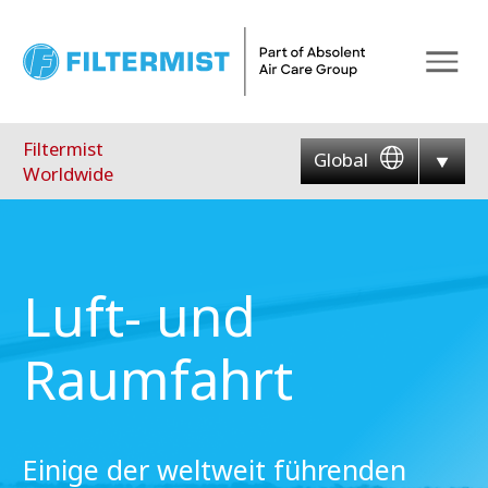
Menu
Filtermist
Global
Worldwide
Luft- und
Raumfahrt
Einige der weltweit führenden