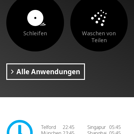
Schleifen
Waschen von
Teilen
Alle Anwendungen
Telford
22:45
Singapur
05:45
München
23:45
Shanghai
05:45