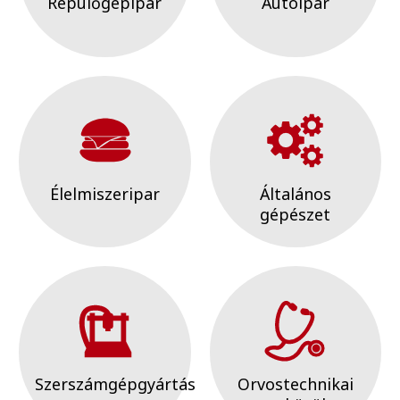
Repülőgépipar
Autóipar
Élelmiszeripar
Általános
gépészet
Szerszámgépgyártás
Orvostechnikai