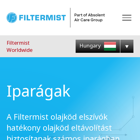
Menu
Filtermist
Hungary
Worldwide
Iparágak
A Filtermist olajköd elszívók
hatékony olajköd eltávolítást
biztosítanak számos iparágban,