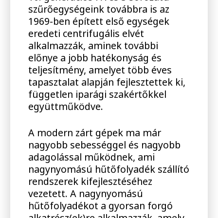
szűrőegységeink továbbra is az
1969-ben épített első egységek
eredeti centrifugális elvét
alkalmazzák, aminek további
előnye a jobb hatékonyság és
teljesítmény, amelyet több éves
tapasztalat alapján fejlesztettek ki,
független iparági szakértőkkel
együttműködve.
A modern zárt gépek ma már
nagyobb sebességgel és nagyobb
adagolással működnek, ami
nagynyomású hűtőfolyadék szállító
rendszerek kifejlesztéséhez
vezetett. A nagynyomású
hűtőfolyadékot a gyorsan forgó
alkatrész(ek)re alkalmazzák, amely