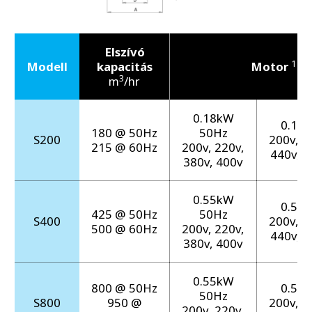
Elszívó
1
Modell
kapacitás
Motor
3
m
/hr
0.18kW
0.18
180 @ 50Hz
50Hz
S200
200v, 2
215 @ 60Hz
200v, 220v,
440v, 4
380v, 400v
0.55kW
0.55
425 @ 50Hz
50Hz
S400
200v, 2
500 @ 60Hz
200v, 220v,
440v, 4
380v, 400v
0.55kW
800 @ 50Hz
0.55
50Hz
S800
950 @
200v, 2
200v, 220v,