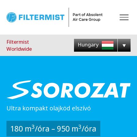
Menu
Filtermist
Hungary
Worldwide
Ultra kompakt olajköd elszívó
3
3
180 m
/óra – 950 m
/óra