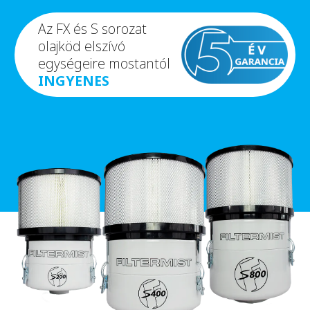
Az FX és S sorozat
olajköd elszívó
egységeire mostantól
INGYENES