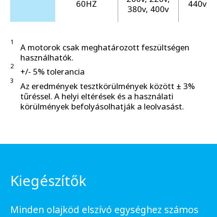
60HZ
440v, 4
380v, 400v
1
A motorok csak meghatározott feszültségen
használhatók.
2
+/- 5% tolerancia
3
Az eredmények tesztkörülmények között ± 3%
tűréssel. A helyi eltérések és a használati
körülmények befolyásolhatják a leolvasást.
Kiegészítők
Minden olajköd elszívó egységhez számos