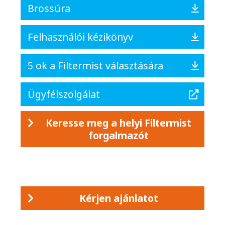
Brossúra
Felhasználói kézikönyv
5 ok a Filtermist választására
Ügyfélszolgálat
Keresse meg a helyi Filtermist
forgalmazót
Kérjen ajánlatot