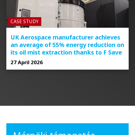
CASE STUDY
UK Aerospace manufacturer achieves
an average of 55% energy reduction on
its oil mist extraction thanks to F Save
27 April 2026