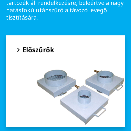
tartozék áll rendelkezésre, beleértve a nagy
hatásfokú utánszűrő a távozó levegő
tisztítására.
Előszűrők