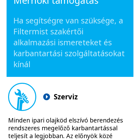
Mérnöki támogatás
Ha segítségre van szüksége, a
Filtermist szakértői
alkalmazási ismereteket és
karbantartási szolgáltatásokat
kínál
Szerviz
Minden ipari olajköd elszívó berendezés
rendszeres megelőző karbantartással
teljesít a legjobban. Az előnyök közé