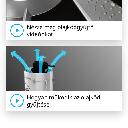
Nézze meg olajködgyűjtő
videónkat
Hogyan működik az olajköd
gyűjtése