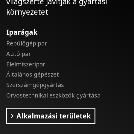
világszerte javítják a gyártási
környezetet
Iparágak
Repülőgépipar
Autóipar
Élelmiszeripar
Általános gépészet
Szerszámgépgyártás
Orvostechnikai eszközök gyártása
Alkalmazási területek