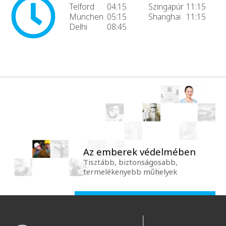
Telford
04:15
Szingapúr
11:15
München
05:15
Shanghai
11:15
Delhi
08:45
Az emberek védelmében
Tisztább, biztonságosabb,
termelékenyebb műhelyek