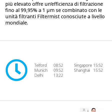
più elevato offre un’efficienza di filtrazione
fino al 99,95% a 1 µm se combinato con le
unità filtranti Filtermist conosciute a livello
mondiale.
Telford
08:52
Singapore
15:52
Munich
09:52
Shanghai
15:52
Delhi
13:22