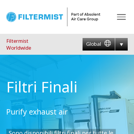
Menu
Filtermist
Global
Worldwide
Filtri Finali
Purify exhaust air
Sono disponibili filtri finali per tutte le