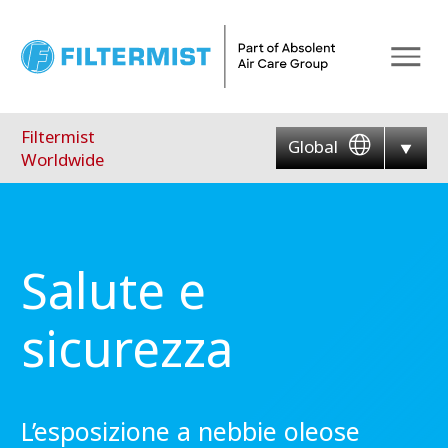
Menu
Filtermist
Global
Worldwide
Salute e
sicurezza
L’esposizione a nebbie oleose