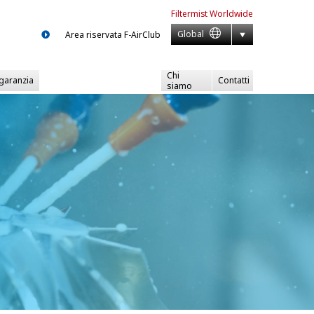
Filtermist
Worldwide
Global
Area riservata F-AirClub
Chi
 garanzia
Contatti
siamo