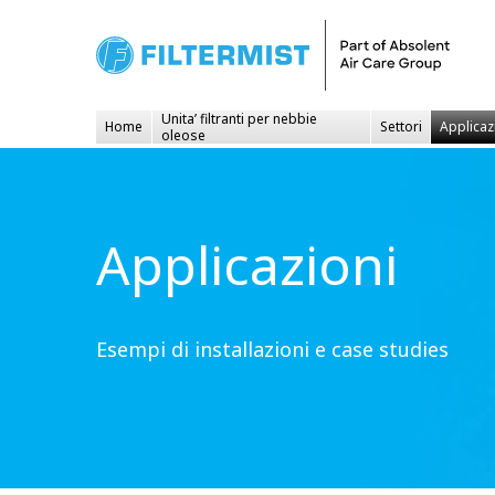
Unita’ filtranti per nebbie
Home
Settori
Applicaz
oleose
Applicazioni
Esempi di installazioni e case studies