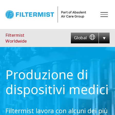
Menu
Filtermist
Global
Worldwide
Produzione di
dispositivi medici
Filtermist lavora con alcuni dei più