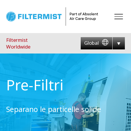
Menu
Filtermist
Global
Worldwide
Pre-Filtri
Separano le particelle solide