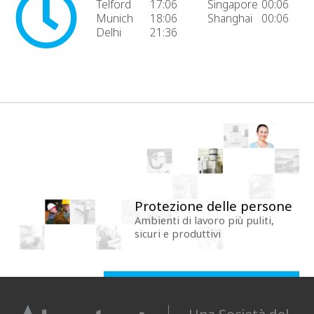
Telford
17:06
Singapore
00:06
Munich
18:06
Shanghai
00:06
Delhi
21:36
Protezione delle persone
Ambienti di lavoro più puliti,
sicuri e produttivi