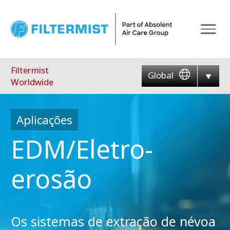
Menu
Filtermist
Global
Worldwide
Aplicações
EDM/Eletro-
erosão
Os sistemas de extração de névoa