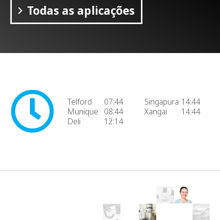
Todas as aplicações
Telford
07:44
Singapura
14:44
Munique
08:44
Xangai
14:44
Deli
12:14