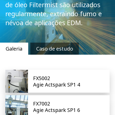
de óleo Filtermist são utilizados
regularmente, extraindo fumo e
névoa de aplicações EDM.
Galeria
Caso de estudo
FX5002
Agie Actspark SP1 4
FX7002
Agie Actspark SP1 6