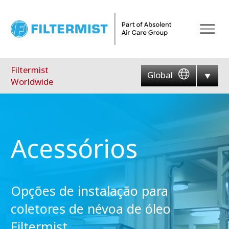
Menu
Filtermist
Global
Worldwide
Acessórios
Opções de instalação para
coletores de névoa de óleo
Filtermist