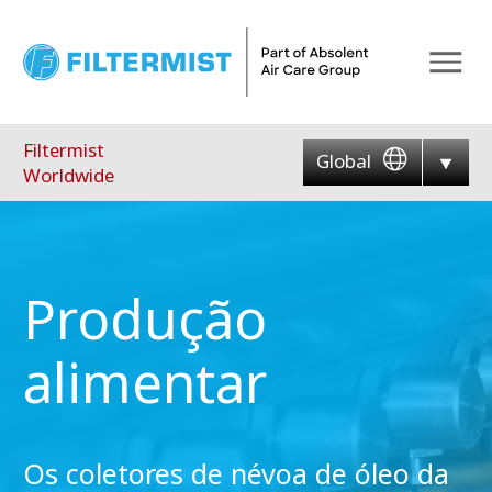
Menu
Filtermist
Global
Worldwide
Produção
alimentar
Os coletores de névoa de óleo da