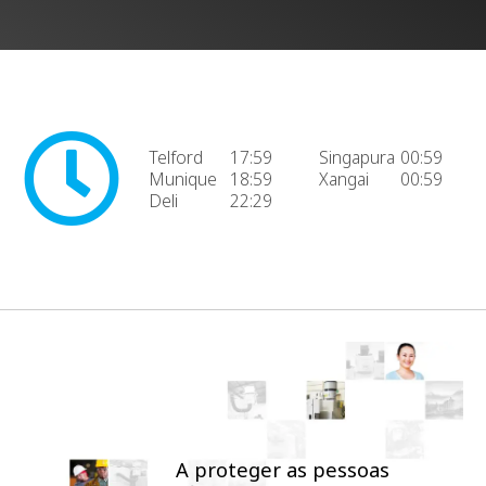
Telford
17:59
Singapura
00:59
Munique
18:59
Xangai
00:59
Deli
22:29
A proteger as pessoas