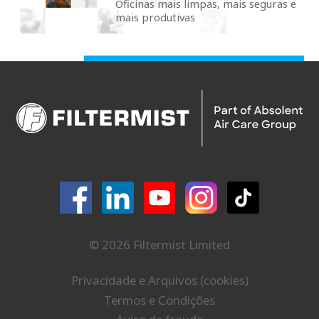
Oficinas mais limpas, mais seguras e
mais produtivas
© 2026 Filtermist Limited
Privacidade e Arquivos (cookies)
Termos e Condições