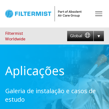
Menu
Filtermist
Global
Worldwide
Aplicações
Galeria de instalação e casos de
estudo