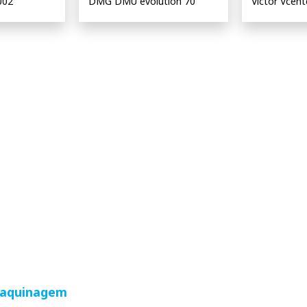
002
DMG DMU evolution 70
Victor Vcen
maquinagem