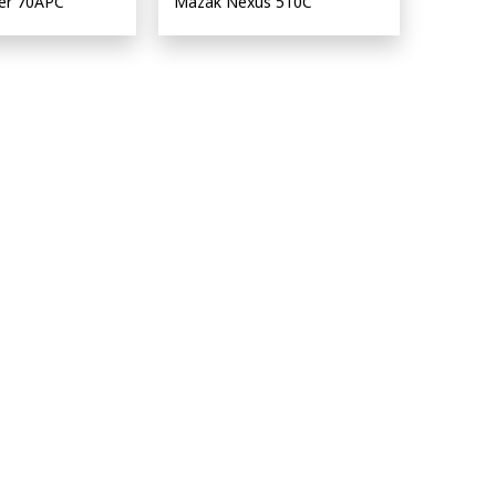
ter 70APC
Mazak Nexus 510C