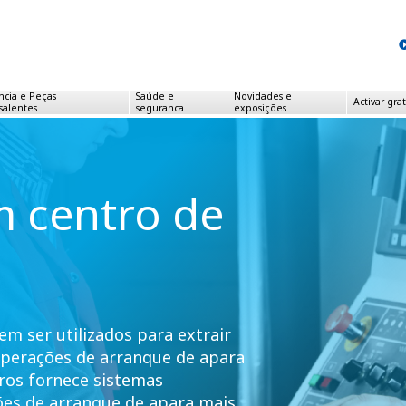
ncia e
Peças
Saúde e
Novidades e
Activar gr
salentes
seguranca
exposições
m centro de
em ser utilizados para extrair
 operações de arranque de apara
ros fornece sistemas
ões de arranque de apara mais