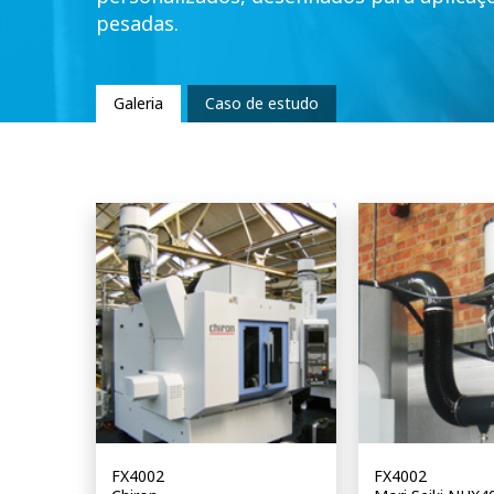
pesadas.
Galeria
Caso de estudo
FX4002
FX4002