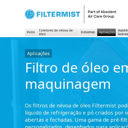
Coletores de névoa de
Assistê
Início
Indústrias
Aplicações
óleo
Sobres
Aplicações
Filtro de óleo e
maquinagem
Os filtros de névoa de óleo Filtermist pod
líquido de refrigeração e pó criados por
abertas e fechadas. Uma gama de pré-filt
personalizados, desenhados para aplicaç