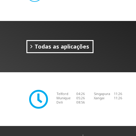
Todas as aplicações
Telford
04:26
Singapura
11:26
Munique
05:26
Xangai
11:26
Deli
08:56