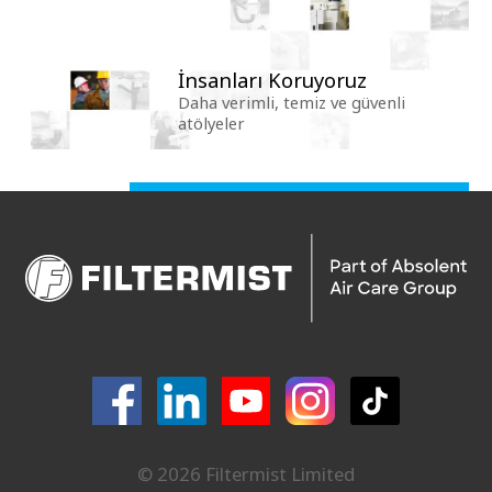
İnsanları Koruyoruz
Daha verimli, temiz ve güvenli
atölyeler
© 2026 Filtermist Limited