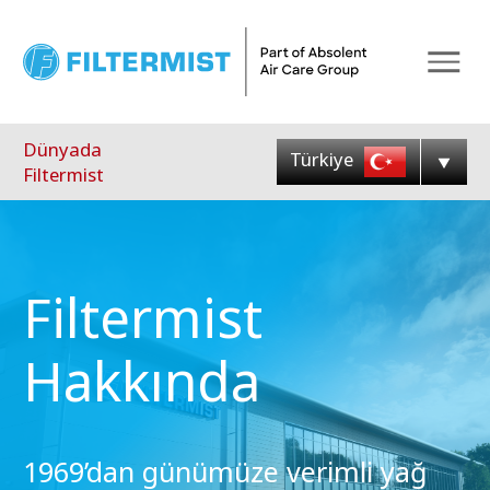
Menu
Dünyada
Türkiye
Filtermist
Filtermist
Hakkında
1969’dan günümüze verimli yağ