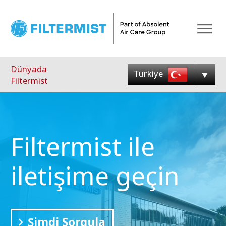
Menu
Dünyada
Türkiye
Filtermist
Filtermist ile
iletişime geçin
Şimdi Sorgula