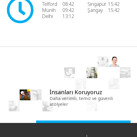
Telford
08:42
Singapur
15:42
Münih
09:42
Şangay
15:42
Delhi
13:12
İnsanları Koruyoruz
Daha verimli, temiz ve güvenli
atölyeler