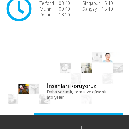
Telford
08:40
Singapur
15:40
Münih
09:40
Şangay
15:40
Delhi
13:10
İnsanları Koruyoruz
Daha verimli, temiz ve güvenli
atölyeler