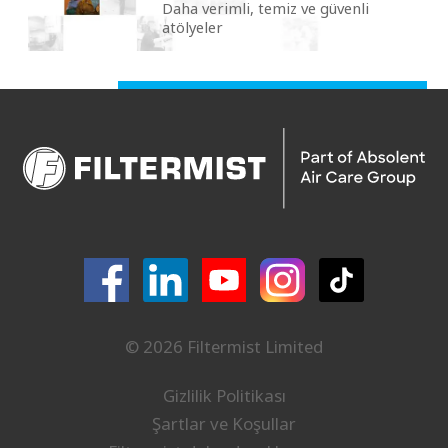
Daha verimli, temiz ve güvenli
atölyeler
© 2026 Filtermist Limited
Gizlilik Politikası
Şartlar ve Koşullar