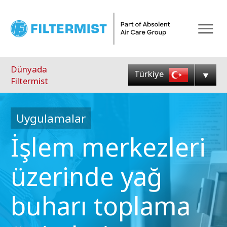
Menu
Dünyada
Türkiye
Filtermist
Uygulamalar
İşlem merkezleri
üzerinde yağ
buharı toplama