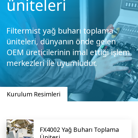
üniteleri
Filtermist yağ buharı toplama
üniteleri, dünyanın önde gelen
OEM üreticilerinin imal ettiği işlem
merkezleri ile uyumludur.
Kurulum Resimleri
FX4002 Yağ Buharı Toplama
Ünitesi