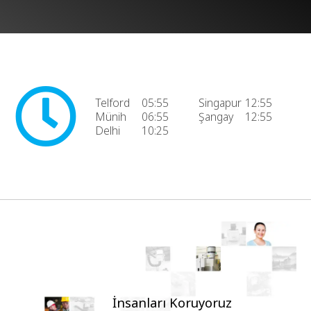
Telford
05:55
Singapur
12:55
Münih
06:55
Şangay
12:55
Delhi
10:25
İnsanları Koruyoruz