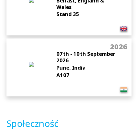
Belfast, England &
Wales
Stand 35
2026
07
th
- 10
th
September
2026
Pune, India
A107
Społeczność