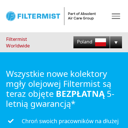
Menu
Filtermist
Poland
Worldwide
Wszystkie nowe kolektory
mgły olejowej Filtermist są
teraz objęte
BEZPŁATNĄ
5-
letnią gwarancją*
Chroń swoich pracowników na dłużej