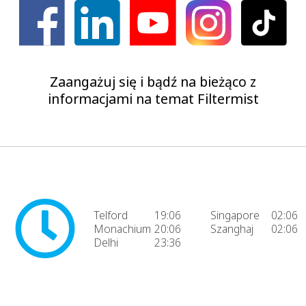
Zaangażuj się i bądź na bieżąco z
informacjami na temat Filtermist
Telford
19:06
Singapore
02:06
Monachium
20:06
Szanghaj
02:06
Delhi
23:36