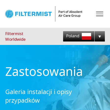
Menu
Filtermist
Poland
Worldwide
Zastosowania
Galeria instalacji i opisy
przypadków