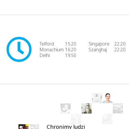
Telford
15:20
Singapore
22:20
Monachium
16:20
Szanghaj
22:20
Delhi
19:50
Chronimy ludzi