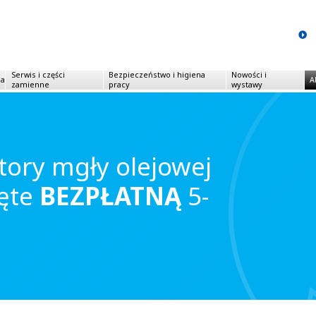
Serwis i części
Bezpieczeństwo i higiena
Nowości i
ia
A
zamienne
pracy
wystawy
tory mgły olejowej
jęte
BEZPŁATNĄ
5-