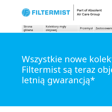
Strona
Kolektory mgły
Przemysł
Zastosowan
główna
olejowej
Wszystkie nowe kolek
Filtermist są teraz ob
letnią gwarancją*