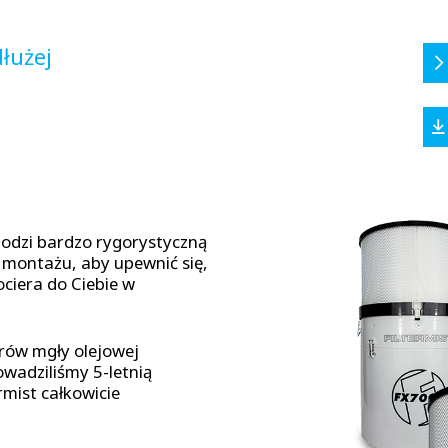
łużej
hodzi bardzo rygorystyczną
 montażu, aby upewnić się,
ociera do Ciebie w
trów mgły olejowej
wadziliśmy 5-letnią
mist całkowicie