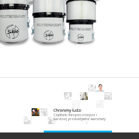
Chronimy ludzi
Czystsze, bezpieczniejsze i
bardziej produktywne warsztaty