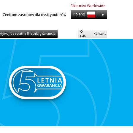
Filtermist
Worldwide
Poland
Centrum zasobów dla dystrybutorów
O
ktywuj bezpłatną 5-letnią gwarancję
Kontakt
nas