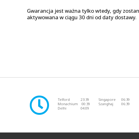
Gwarancja jest ważna tylko wtedy, gdy zostan
aktywowana w ciągu 30 dni od daty dostawy.
Telford
23:39
Singapore
06:39
Monachium
00:39
Szanghaj
06:39
Delhi
04:09