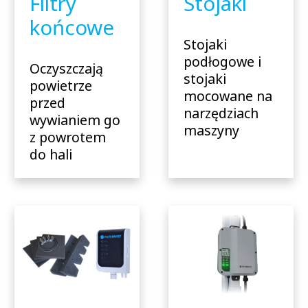
Filtry
Stojaki
końcowe
Stojaki
podłogowe i
Oczyszczają
stojaki
powietrze
mocowane na
przed
narzędziach
wywianiem go
maszyny
z powrotem
do hali