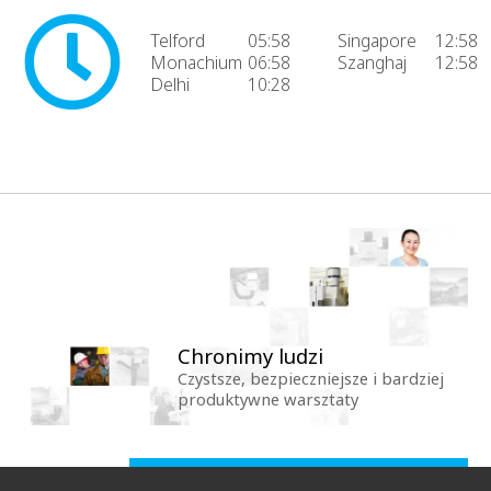
Telford
05:58
Singapore
12:58
Monachium
06:58
Szanghaj
12:58
Delhi
10:28
Chronimy ludzi
Czystsze, bezpieczniejsze i bardziej
produktywne warsztaty