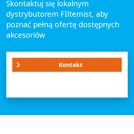
Skontaktuj się lokalnym
dystrybutorem FIltemist, aby
poznać pełną ofertę dostępnych
akcesoriów
Kontakt