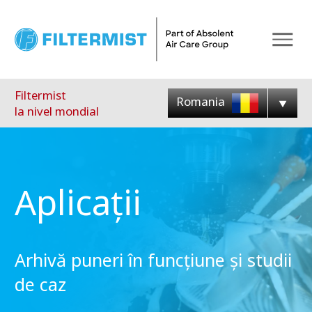
Meniu
Filtermist
Romania
la nivel mondial
Aplicații
Arhivă puneri în funcțiune și studii
de caz