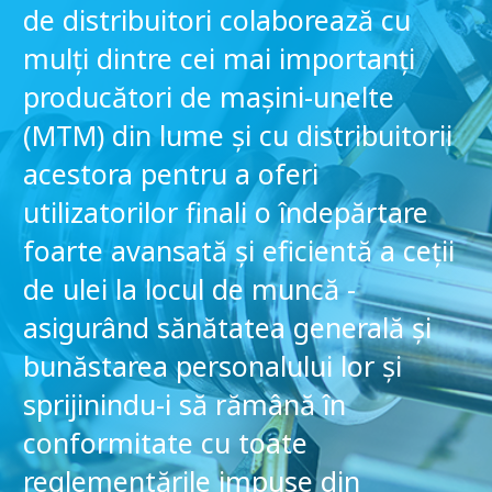
de distribuitori colaborează cu
mulți dintre cei mai importanți
producători de mașini-unelte
(MTM) din lume și cu distribuitorii
acestora pentru a oferi
utilizatorilor finali o îndepărtare
foarte avansată și eficientă a ceții
de ulei la locul de muncă -
asigurând sănătatea generală și
bunăstarea personalului lor și
sprijinindu-i să rămână în
conformitate cu toate
reglementările impuse din