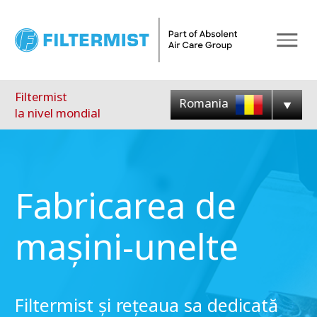
Meniu
Filtermist
Romania
la nivel mondial
Fabricarea de
mașini-unelte
Filtermist și rețeaua sa dedicată