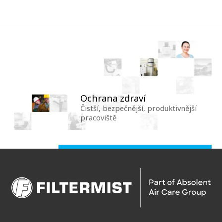
Ochrana zdraví
Čistší, bezpečnější, produktivnější
pracoviště