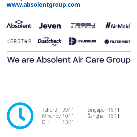
www.absolentgroup.com
Telford
09:11
Singapur
16:11
Mnichov
10:11
Šanghaj
16:11
Dillí
13:41