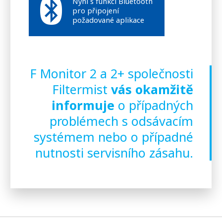
Nyní s funkcí Bluetooth
pro připojení
požadované aplikace
F Monitor 2 a 2+ společnosti
Filtermist
vás okamžitě
informuje
o případných
problémech s odsávacím
systémem nebo o případné
nutnosti servisního zásahu.