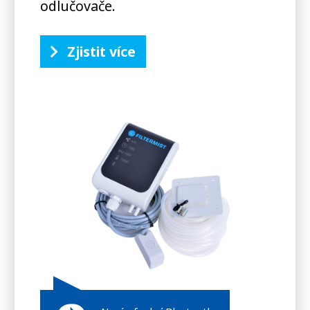
odlučovače.
Zjistit více