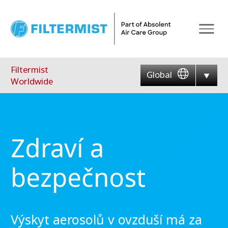
Menu
Filtermist
Global
Worldwide
Zdraví a
bezpečnost
Výskyt aerosolů v ovzduší má za