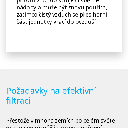
přitom vrací do stroje či sběrné
nádoby a může být znovu použita,
zatímco čistý vzduch se přes horní
část jednotky vrací do ovzduší.
Požadavky na efektivní
filtraci
Přestože v mnoha zemích po celém světe
existují nejrůznější zákony a nařízení