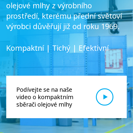
olejové mlhy z výrobního
prostředí, kterému přední světoví
výrobci důvěřují již od roku 1969.
Kompaktní | Tichý | Efektivní
Podívejte se na naše
video o kompaktním
sběrači olejové mlhy