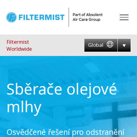
Menu
Filtermist
Global
Worldwide
Sběrače olejové
mlhy
Osvědčené řešení pro odstranění