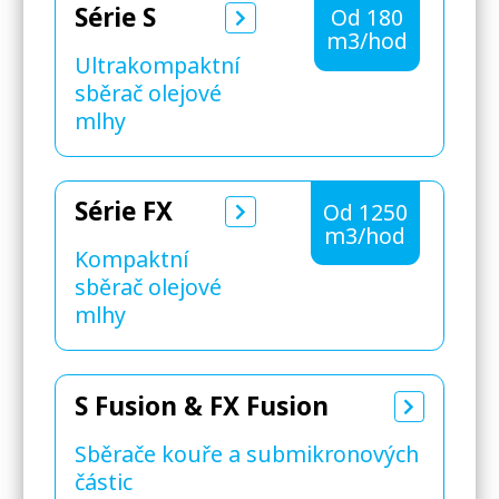
Série S
Od 180
m3/hod
Ultrakompaktní
sběrač olejové
mlhy
Série FX
Od 1250
m3/hod
Kompaktní
sběrač olejové
mlhy
S Fusion & FX Fusion
Sběrače kouře a submikronových
částic