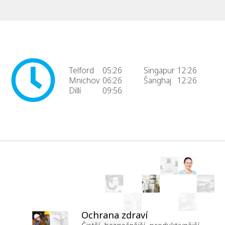
Telford
05:26
Singapur
12:26
Mnichov
06:26
Šanghaj
12:26
Dillí
09:56
Ochrana zdraví