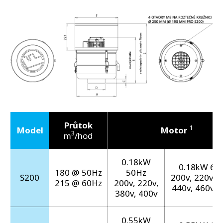
Průtok
1
Model
Motor
3
m
/hod
0.18kW
0.18kW 60
180 @ 50Hz
50Hz
S200
200v, 220v, 2
215 @ 60Hz
200v, 220v,
440v, 460v, 
380v, 400v
0.55kW