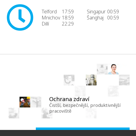
Telford
17:59
Singapur
00:59
Mnichov
18:59
Šanghaj
00:59
Dillí
22:29
Ochrana zdraví
Čistší, bezpečnější, produktivnější
pracoviště