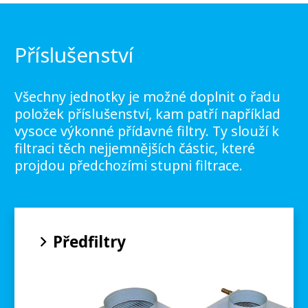
Příslušenství
Všechny jednotky je možné doplnit o řadu
položek příslušenství, kam patří například
vysoce výkonné přídavné filtry. Ty slouží k
filtraci těch nejjemnějších částic, které
projdou předchozími stupni filtrace.
Předfiltry