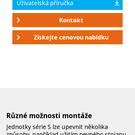
Uživatelská příručka
Kontakt
Získejte cenovou nabídku
Různé možnosti montáže
Jednotky série S lze upevnit několika
způsoby, například užitím pevného stojanu,