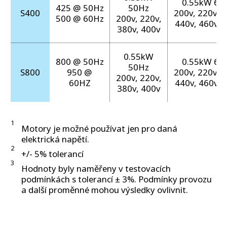
0.55kW 60
425 @ 50Hz
50Hz
S400
200v, 220v, 2
500 @ 60Hz
200v, 220v,
440v, 460v, 
380v, 400v
0.55kW
800 @ 50Hz
0.55kW 60
50Hz
S800
950 @
200v, 220v, 2
200v, 220v,
60HZ
440v, 460v, 
380v, 400v
1
Motory je možné používat jen pro daná
elektrická napětí.
2
+/- 5% tolerancí
3
Hodnoty byly naměřeny v testovacích
podmínkách s tolerancí ± 3%. Podmínky provozu
a další proměnné mohou výsledky ovlivnit.