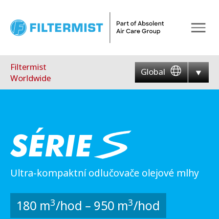
Menu
Filtermist
Global
Worldwide
Ultra-kompaktní odlučovače olejové mlhy
3
3
180 m
/hod – 950 m
/hod