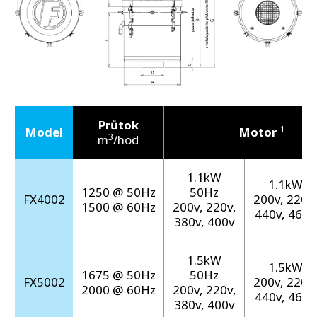
Průtok
1
Model
Motor
3
m
/hod
1.1kW
1.1kW 6
1250 @ 50Hz
50Hz
FX4002
200v, 220v,
1500 @ 60Hz
200v, 220v,
440v, 460v
380v, 400v
1.5kW
1.5kW 6
1675 @ 50Hz
50Hz
FX5002
200v, 220v,
2000 @ 60Hz
200v, 220v,
440v, 460v
380v, 400v