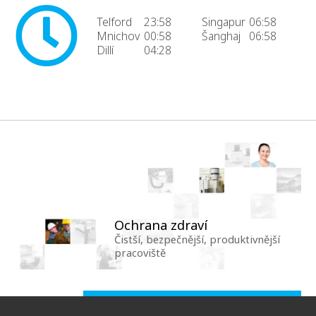
Telford
23:58
Singapur
06:58
Mnichov
00:58
Šanghaj
06:58
Dillí
04:28
Ochrana zdraví
Čistší, bezpečnější, produktivnější
pracoviště