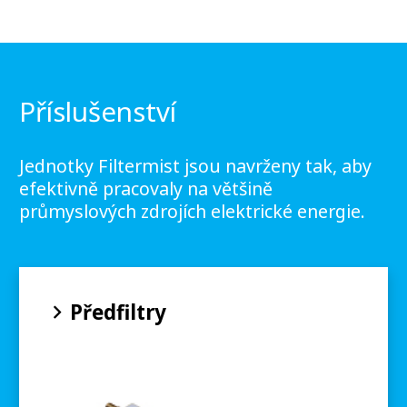
Příslušenství
Jednotky Filtermist jsou navrženy tak, aby
efektivně pracovaly na většině
průmyslových zdrojích elektrické energie.
Předfiltry