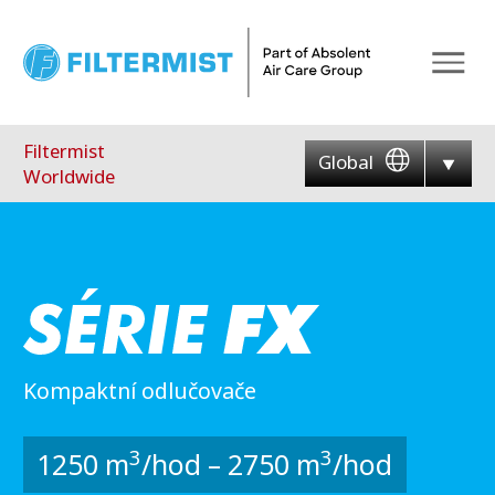
Menu
Filtermist
Global
Worldwide
Kompaktní odlučovače
3
3
1250 m
/hod – 2750 m
/hod