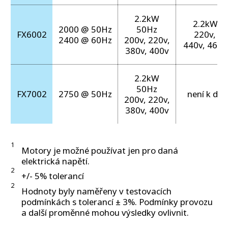
2.2kW
2.2kW 6
2000 @ 50Hz
50Hz
FX6002
220v, 23
2400 @ 60Hz
200v, 220v,
440v, 460v
380v, 400v
2.2kW
50Hz
FX7002
2750 @ 50Hz
není k disp
200v, 220v,
380v, 400v
1
Motory je možné používat jen pro daná
elektrická napětí.
2
+/- 5% tolerancí
2
Hodnoty byly naměřeny v testovacích
podmínkách s tolerancí ± 3%. Podmínky provozu
a další proměnné mohou výsledky ovlivnit.