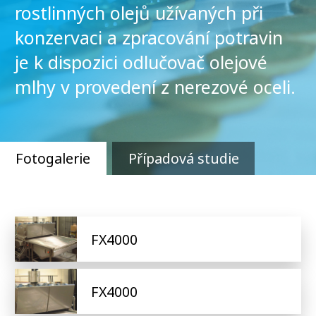
rostlinných olejů užívaných při
konzervaci a zpracování potravin
je k dispozici odlučovač olejové
mlhy v provedení z nerezové oceli.
Fotogalerie
Případová studie
FX4000
FX4000