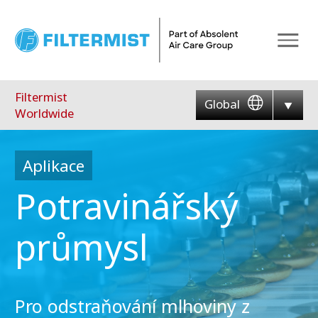
Menu
Filtermist
Global
Worldwide
Aplikace
Potravinářský
průmysl
Pro odstraňování mlhoviny z