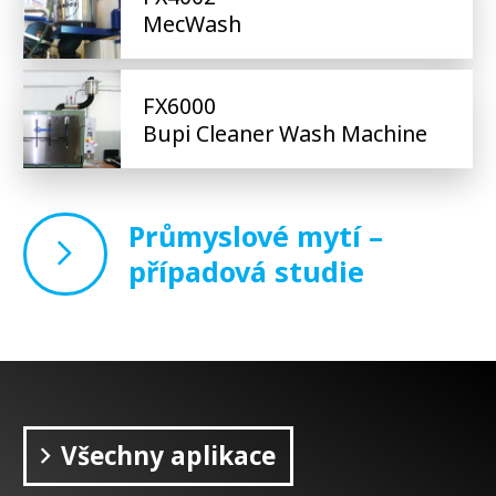
MecWash
FX6000
Bupi Cleaner Wash Machine
Průmyslové mytí –
případová studie
Všechny aplikace