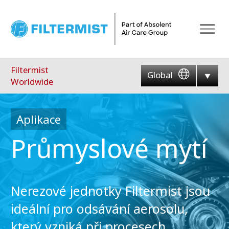
Menu
Filtermist
Global
Worldwide
Aplikace
Průmyslové mytí
Nerezové jednotky Filtermist jsou
ideální pro odsávání aerosolu,
který vzniká při procesech