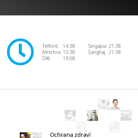
Telford
14:38
Singapur
21:38
Mnichov
15:38
Šanghaj
21:38
Dillí
19:08
Ochrana zdraví